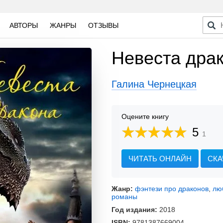
АВТОРЫ
ЖАНРЫ
ОТЗЫВЫ
Невеста дра
Галина Чернецкая
Оцените книгу
5
1
ЧИТАТЬ ОНЛАЙН
СКА
Жанр:
фэнтези про драконов
,
лю
романы
Год издания:
2018
ISBN:
9781387669004