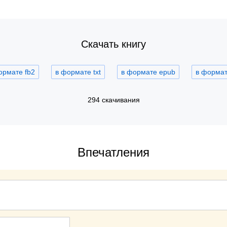
Скачать книгу
ормате fb2
в формате txt
в формате epub
в формате
294 скачивания
Впечатления