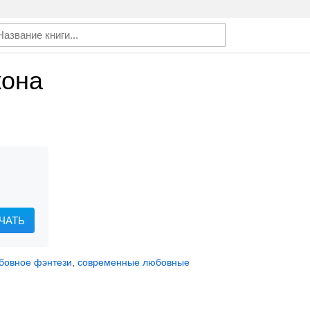
кона
ЧАТЬ
бовное фэнтези
,
современные любовные