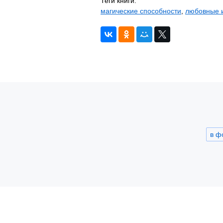
Теги книги:
магические способности
,
любовные 
в ф