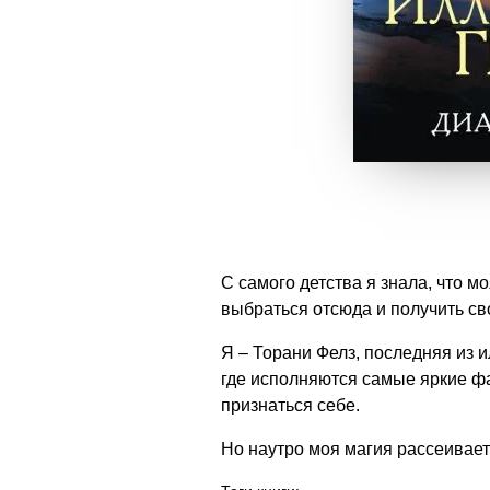
С самого детства я знала, что м
выбраться отсюда и получить сво
Я – Торани Фелз, последняя из и
где исполняются самые яркие фа
признаться себе.
Но наутро моя магия рассеивае