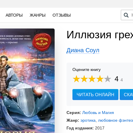
АВТОРЫ
ЖАНРЫ
ОТЗЫВЫ
Иллюзия гре
Диана Соул
Оцените книгу
4
4
ЧИТАТЬ ОНЛАЙН
СКА
Серия:
Любовь и Магия
Жанр:
эротика
,
любовное фэнтез
Год издания:
2017