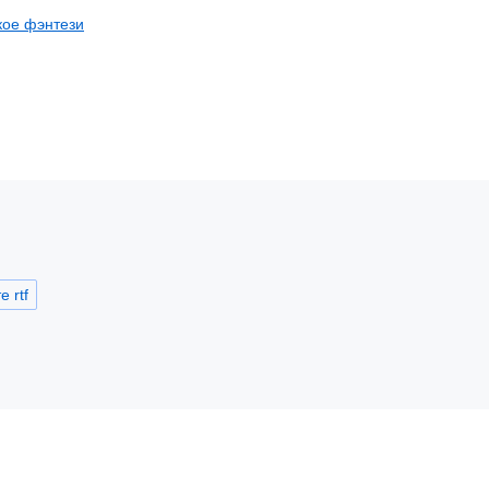
кое фэнтези
 rtf