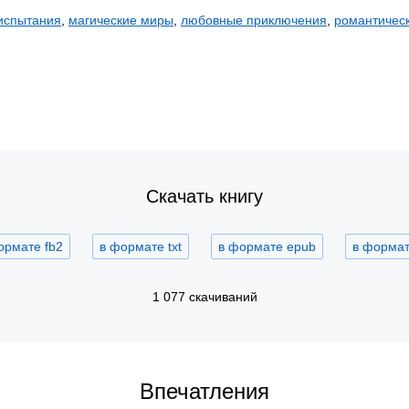
испытания
,
магические миры
,
любовные приключения
,
романтичес
Скачать книгу
ормате fb2
в формате txt
в формате epub
в формате
1 077 скачиваний
Впечатления