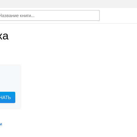
ха
ЧАТЬ
и