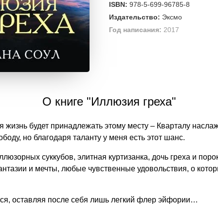
ISBN:
978-5-699-96785-8
Издательство:
Эксмо
Год написания:
2017
О книге "Иллюзия греха"
оя жизнь будет принадлежать этому месту – Кварталу насла
боду, но благодаря таланту у меня есть этот шанс.
ллюзорных суккубов, элитная куртизанка, дочь греха и поро
нтазии и мечты, любые чувственные удовольствия, о котор
тся, оставляя после себя лишь легкий флер эйфории…