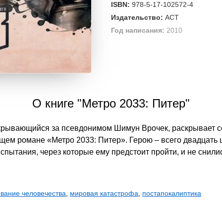
ISBN:
978-5-17-102572-4
Издательство:
АСТ
Год написания:
2010
О книге "Метро 2033: Питер"
скрывающийся за псевдонимом Шимун Врочек, раскрывает с
ем романе «Метро 2033: Питер». Герою – всего двадцать ш
испытания, через которые ему предстоит пройти, и не снил
вание человечества
,
мировая катастрофа
,
постапокалиптика