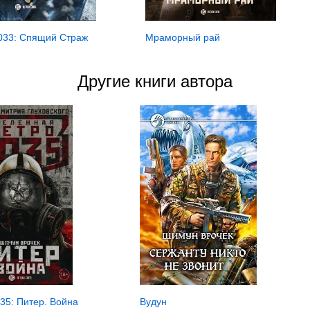
033: Спящий Страж
Мраморный рай
Другие книги автора
35: Питер. Война
Вудун