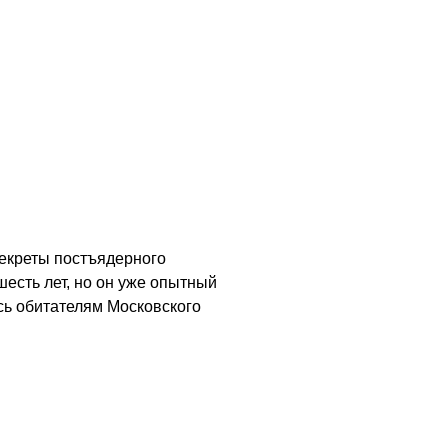
екреты постъядерного
есть лет, но он уже опытный
ись обитателям Московского