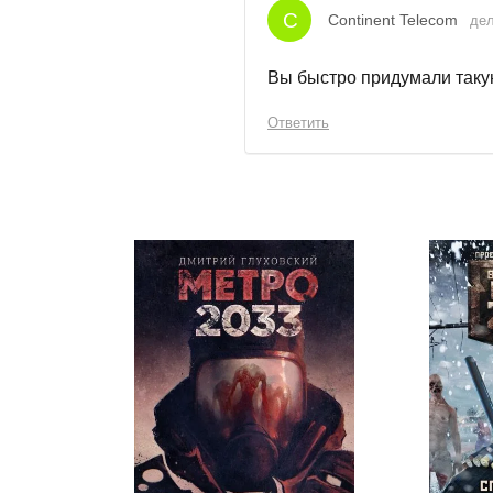
C
Continent Telecom
дел
Вы быстро придумали так
Ответить