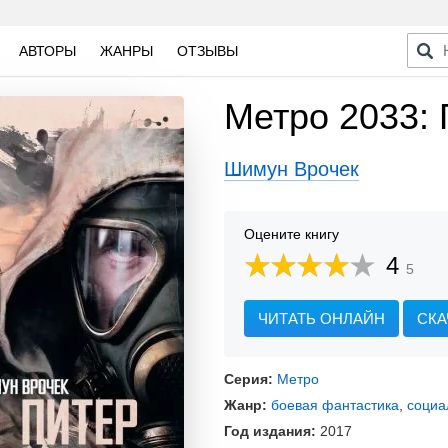
АВТОРЫ
ЖАНРЫ
ОТЗЫВЫ
Метро 2033: 
Шимун Врочек
Оцените книгу
4
5
ЧИТАТЬ ОНЛАЙН
СКА
Серия:
Метро
Жанр:
боевая фантастика
,
социа
Год издания:
2017