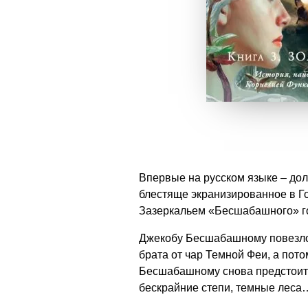
Впервые на русском языке – до
блестяще экранизированное в Г
Зазеркальем «Бесшабашного» г
Джекобу Бесшабашному повезло: 
брата от чар Темной Феи, а пото
Бесшабашному снова предстоит от
бескрайние степи, темные леса… 