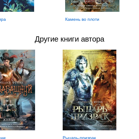
ира
Камень во плоти
Другие книги автора
ени
Рыцарь-призрак