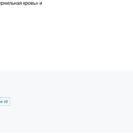
ернильная кровь» и
 rtf