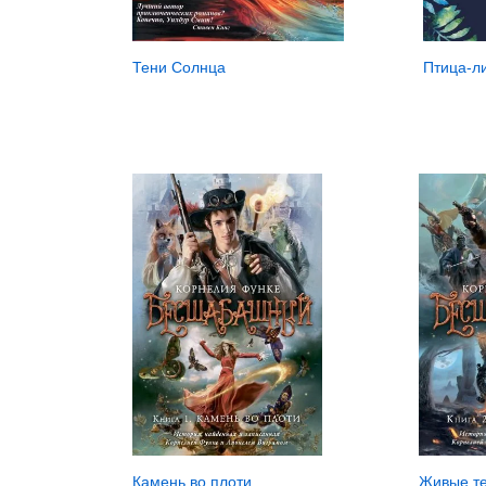
Птица-л
Тени Солнца
Камень во плоти
Живые т