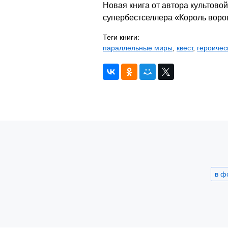
Новая книга от автора культово
супербестселлера «Король воро
Теги книги:
параллельные миры
,
квест
,
героичес
в ф