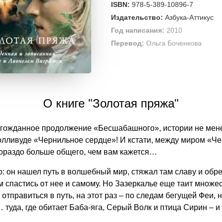
ISBN:
978-5-389-10896-7
Издательство:
Азбука-Аттикус
Год написания:
2010
Перевод:
Ольга Боченкова
О книге "Золотая пряжа"
лгожданное продолжение «Бесшабашного», истории не ме
олливуде «Чернильное сердце»! И кстати, между миром «Че
ораздо больше общего, чем вам кажется…
он нашел путь в волшебный мир, стяжал там славу и обре
м спастись от нее и самому. Но Зазеркалье еще таит множес
правиться в путь, на этот раз – по следам бегущей Феи, н
туда, где обитает Баба-яга, Серый Волк и птица Сирин – и