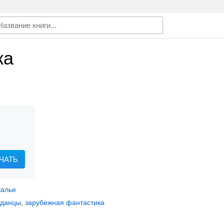
жа
ЧАТЬ
калье
аданцы
,
зарубежная фантастика