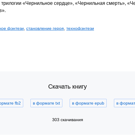
й трилогии «Чернильное сердце», «Чернильная смерть», «Ч
в».
кое фэнтези
,
становление героя
,
технофэнтези
Скачать книгу
ормате fb2
в формате txt
в формате epub
в формате
303 скачивания