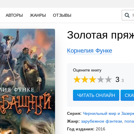
АВТОРЫ
ЖАНРЫ
ОТЗЫВЫ
Золотая пря
Корнелия Функе
Оцените книгу
3
3
ЧИТАТЬ ОНЛАЙН
СКА
Серия:
Чернильный мир и Зазер
Жанр:
зарубежное фэнтези
,
поп
Год издания:
2016