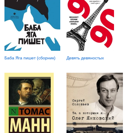
Баба Яга пишет (сборник)
Девять девяностых