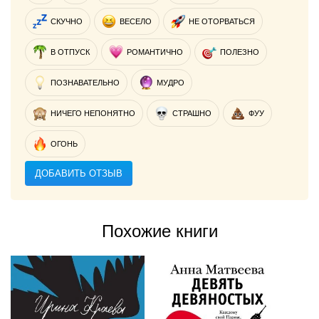
СКУЧНО
ВЕСЕЛО
НЕ ОТОРВАТЬСЯ
В ОТПУСК
РОМАНТИЧНО
ПОЛЕЗНО
ПОЗНАВАТЕЛЬНО
МУДРО
НИЧЕГО НЕПОНЯТНО
СТРАШНО
ФУУ
ОГОНЬ
ДОБАВИТЬ ОТЗЫВ
Похожие книги