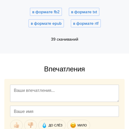
в формате fb2
в формате txt
в формате epub
в формате rtf
39 скачиваний
Впечатления
ДО СЛЁЗ
МИЛО