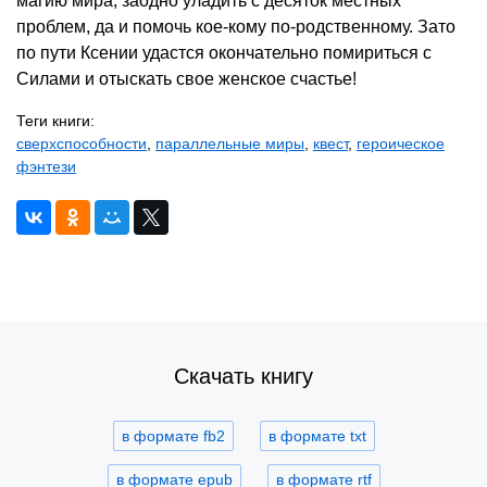
магию мира, заодно уладить с десяток местных
проблем, да и помочь кое-кому по-родственному. Зато
по пути Ксении удастся окончательно помириться с
Силами и отыскать свое женское счастье!
Теги книги:
сверхспособности
,
параллельные миры
,
квест
,
героическое
фэнтези
Скачать книгу
в формате fb2
в формате txt
в формате epub
в формате rtf