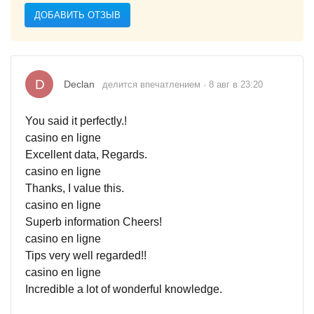
ДОБАВИТЬ ОТЗЫВ
D
Declan
делится впечатлением · 8 авг в 23:20
You said it perfectly.!
casino en ligne
Excellent data, Regards.
casino en ligne
Thanks, I value this.
casino en ligne
Superb information Cheers!
casino en ligne
Tips very well regarded!!
casino en ligne
Incredible a lot of wonderful knowledge.