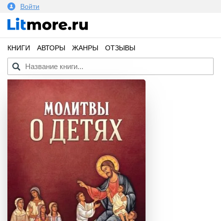
Войти
КНИГИ
АВТОРЫ
ЖАНРЫ
ОТЗЫВЫ