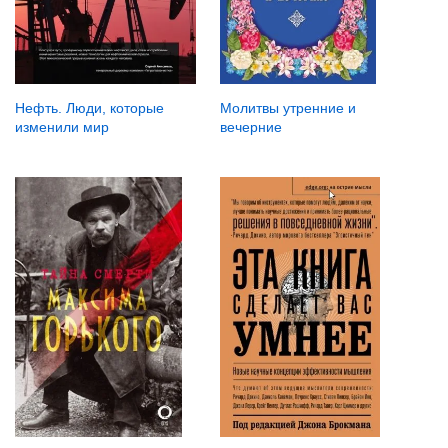
Нефть. Люди, которые
Молитвы утренние и
изменили мир
вечерние