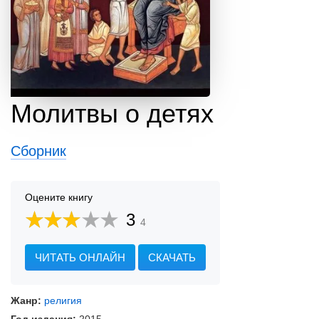
Молитвы о детях
Сборник
Оцените книгу
3
4
ЧИТАТЬ ОНЛАЙН
СКАЧАТЬ
Жанр:
религия
Год издания:
2015