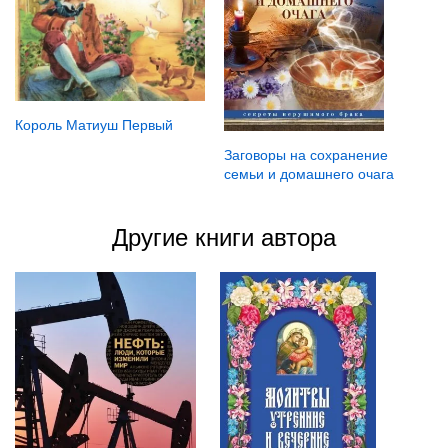
Король Матиуш Первый
Заговоры на сохранение
семьи и домашнего очага
Другие книги автора