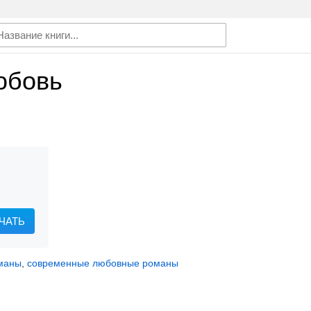
юбовь
ЧАТЬ
маны
,
современные любовные романы