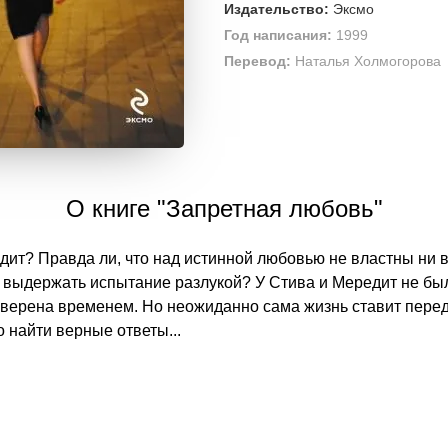
Издательство:
Эксмо
Год написания:
1999
Перевод:
Наталья Холмогорова
О книге "Запретная любовь"
одит? Правда ли, что над истинной любовью не властны ни
 выдержать испытание разлукой? У Стива и Мередит не был
оверена временем. Но неожиданно сама жизнь ставит перед
о найти верные ответы...