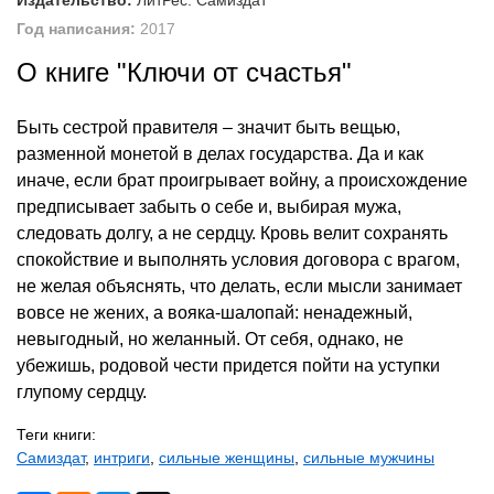
Издательство:
ЛитРес: Самиздат
Год написания:
2017
О книге "Ключи от счастья"
Быть сестрой правителя – значит быть вещью,
разменной монетой в делах государства. Да и как
иначе, если брат проигрывает войну, а происхождение
предписывает забыть о себе и, выбирая мужа,
следовать долгу, а не сердцу. Кровь велит сохранять
спокойствие и выполнять условия договора с врагом,
не желая объяснять, что делать, если мысли занимает
вовсе не жених, а вояка-шалопай: ненадежный,
невыгодный, но желанный. От себя, однако, не
убежишь, родовой чести придется пойти на уступки
глупому сердцу.
Теги книги:
Самиздат
,
интриги
,
сильные женщины
,
сильные мужчины