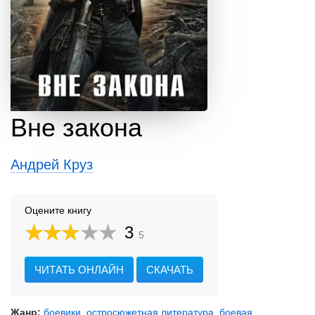
Вне закона
Андрей Круз
Оцените книгу
3
5
ЧИТАТЬ ОНЛАЙН
СКАЧАТЬ
Жанр:
боевики, остросюжетная литература
,
боевая