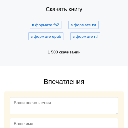
Скачать книгу
в формате fb2
в формате txt
в формате epub
в формате rtf
1 500 скачиваний
Впечатления