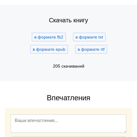
Скачать книгу
в формате fb2
в формате txt
в формате epub
в формате rtf
205 скачиваний
Впечатления