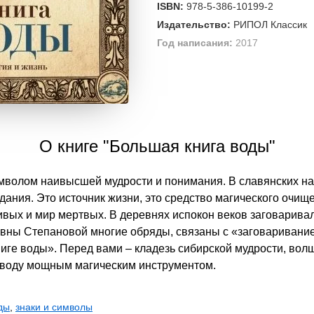
ISBN:
978-5-386-10199-2
Издательство:
РИПОЛ Классик
Год написания:
2017
О книге "Большая книга воды"
мволом наивысшей мудрости и понимания. В славянских н
дания. Это источник жизни, это средство магического очище
живых и мир мертвых. В деревнях испокон веков заговарив
овны Степановой многие обряды, связаны с «заговаривани
иге воды». Перед вами – кладезь сибирской мудрости, вол
 воду мощным магическим инструментом.
ды
,
знаки и символы