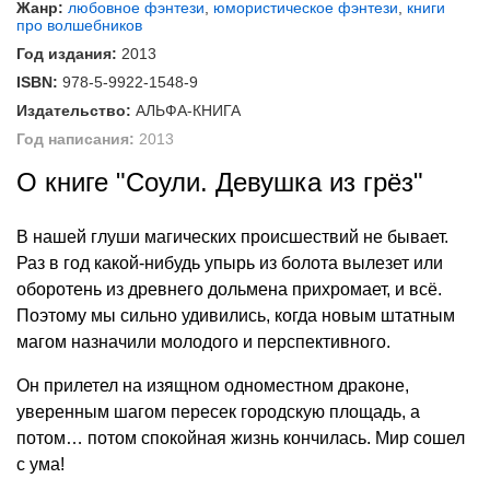
Жанр:
любовное фэнтези
,
юмористическое фэнтези
,
книги
про волшебников
Год издания:
2013
ISBN:
978-5-9922-1548-9
Издательство:
АЛЬФА-КНИГА
Год написания:
2013
О книге "Соули. Девушка из грёз"
В нашей глуши магических происшествий не бывает.
Раз в год какой-нибудь упырь из болота вылезет или
оборотень из древнего дольмена прихромает, и всё.
Поэтому мы сильно удивились, когда новым штатным
магом назначили молодого и перспективного.
Он прилетел на изящном одноместном драконе,
уверенным шагом пересек городскую площадь, а
потом… потом спокойная жизнь кончилась. Мир сошел
с ума!