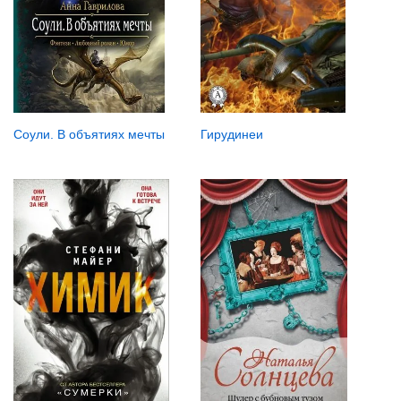
Гирудинеи
Соули. В объятиях мечты