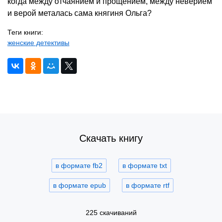
когда между отчаянием и прощением, между неверием
и верой металась сама княгиня Ольга?
Теги книги:
женские детективы
Скачать книгу
в формате fb2
в формате txt
в формате epub
в формате rtf
225 скачиваний