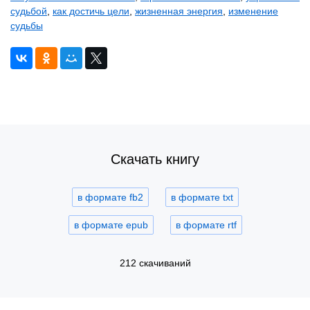
судьбой
,
как достичь цели
,
жизненная энергия
,
изменение
судьбы
Скачать книгу
в формате fb2
в формате txt
в формате epub
в формате rtf
212 скачиваний