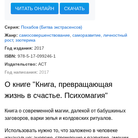
ЧИТАТЬ ОНЛАЙН
СКАЧАТЬ
Серия:
Похабов (Битва экстрасенсов)
Жанр:
самосовершенствование
,
саморазвитие, личностный
рост
,
эзотерика
Год издания:
2017
ISBN:
978-5-17-099246-1
Издательство:
АСТ
Год написания:
2017
О книге "Книга, превращающая
жизнь в счастье. Психомагия"
Книга о современной магии, далекой от бабушкиных
заговоров, варки зелья и колдовских ритуалов.
Использовать нужно то, что заложено в человеке
изначально: энергию, стремление к развитию, эмоции.