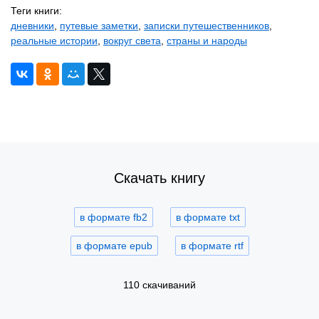
Теги книги:
дневники
,
путевые заметки
,
записки путешественников
,
реальные истории
,
вокруг света
,
страны и народы
Скачать книгу
в формате fb2
в формате txt
в формате epub
в формате rtf
110 скачиваний