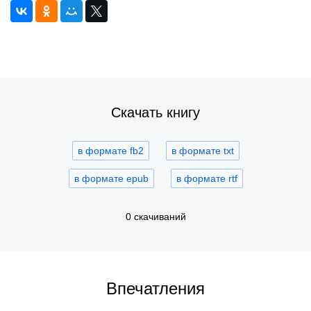
Скачать книгу
в формате fb2
в формате txt
в формате epub
в формате rtf
0 скачиваний
Впечатления