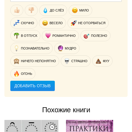
ДО СЛЁЗ
МИЛО
СКУЧНО
ВЕСЕЛО
НЕ ОТОРВАТЬСЯ
В ОТПУСК
РОМАНТИЧНО
ПОЛЕЗНО
ПОЗНАВАТЕЛЬНО
МУДРО
НИЧЕГО НЕПОНЯТНО
СТРАШНО
ФУУ
ОГОНЬ
ДОБАВИТЬ ОТЗЫВ
Похожие книги