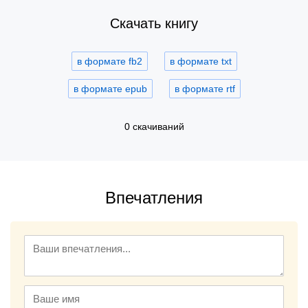
Скачать книгу
в формате fb2
в формате txt
в формате epub
в формате rtf
0 скачиваний
Впечатления