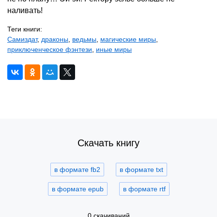
наливать!
Теги книги:
Самиздат
,
драконы
,
ведьмы
,
магические миры
,
приключенческое фэнтези
,
иные миры
Скачать книгу
в формате fb2
в формате txt
в формате epub
в формате rtf
0 скачиваний