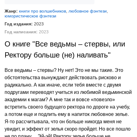
Жанр:
книги про волшебников
,
любовное фэнтези
,
юмористическое фэнтези
Год издания:
2023
Год написания:
2023
О книге "Все ведьмы – стервы, или
Ректору больше (не) наливать"
Все ведьмы – стервы? Ну нет! Это не мы такие. Это
обстоятельства вынуждают действовать рисково и
радикально. А как иначе, если тебя вместе с двумя
подругами переводят учиться из любимой ведьминской
академии к магам? А мне так и вовсе «повезло»
встретить своего будущего ректора по дороге на учебу,
а потом еще и подлить ему в напиток любовное зелье.
Я-то рассчитывала, что он больше никогда меня не
увидит, и эффект от зелья скоро пройдет. Но все пошло
не по плану… Эй-эй! Ректору зелье больше не