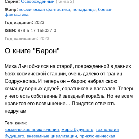
Серия:
Освобожденный
(Книга 2)
Жанр:
космическая фантастика
,
попаданцы
,
боевая
фантастика
Год издания:
2023
ISBN:
978-5-17-155037-0
Год написания:
2023
О книге "Барон"
Миха Лыч обжился на старой, поврежденной в давних
боях космической станции, очень далеко от границ
Содружества. И теперь он – барон; набрал свою
команду верных друзей, соратников и вассалов. Теперь
у него есть собственный звездный корабль. Но не всем
нравится его возвышение… Придется отвечать
недругам.
Теги книги:
космические приключения
,
миры будущего
,
технологии
будущего
,
внеземные цивилизации
,
приключенческая