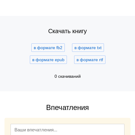
Скачать книгу
в формате fb2
в формате txt
в формате epub
в формате rtf
0 скачиваний
Впечатления