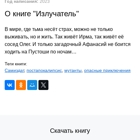
Год написания:
2023
О книге "Излучатель"
В мире, где тьма несёт страх, можно не только
выживать, но и жить. Так живёт Ирма, так живёт её
сосед Олег. И только загадочный Афанасий не боится
ходить на Пустоши по ночам…
Теги книги:
Самиздат
,
постапокалипсис
,
мутанты
,
опасные приключения
Скачать книгу