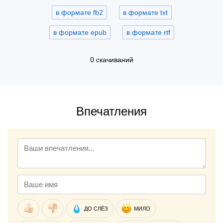
в формате fb2
в формате txt
в формате epub
в формате rtf
0 скачиваний
Впечатления
ДО СЛЁЗ
МИЛО