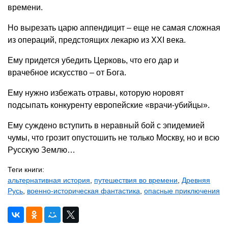
времени.
Но вырезать царю аппендицит – еще не самая сложная
из операций, предстоящих лекарю из XXI века.
Ему придется убедить Церковь, что его дар и
врачебное искусство – от Бога.
Ему нужно избежать отравы, которую норовят
подсыпать конкуренту европейские «врачи-убийцы».
Ему суждено вступить в неравный бой с эпидемией
чумы, что грозит опустошить не только Москву, но и всю
Русскую Землю…
Теги книги:
альтернативная история
,
путешествия во времени
,
Древняя
Русь
,
военно-историческая фантастика
,
опасные приключения