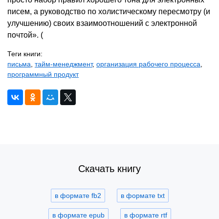
писем, а руководство по холистическому пересмотру (и
улучшению) своих взаимоотношений с электронной
почтой». (
Теги книги:
письма
,
тайм-менеджмент
,
организация рабочего процесса
,
программный продукт
Скачать книгу
в формате fb2
в формате txt
в формате epub
в формате rtf