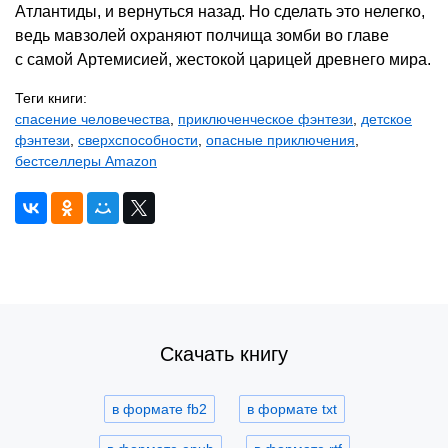
Атлантиды, и вернуться назад. Но сделать это нелегко,
ведь мавзолей охраняют полчища зомби во главе
с самой Артемисией, жестокой царицей древнего мира.
Теги книги:
спасение человечества
,
приключенческое фэнтези
,
детское
фэнтези
,
сверхспособности
,
опасные приключения
,
бестселлеры Amazon
Скачать книгу
в формате fb2
в формате txt