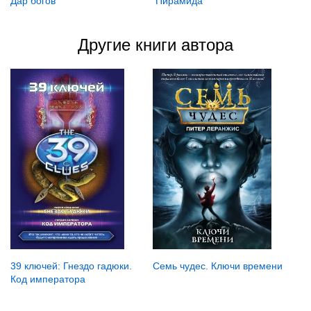
Дар богов
Пирамида
Другие книги автора
39 ключей: Гнездо гадюки.
Семь чудес. Ключи времени
Код императора