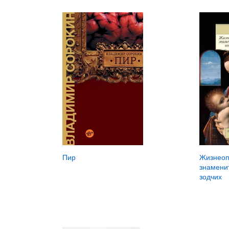
Пир
Жизнеоп
знамени
зодчих