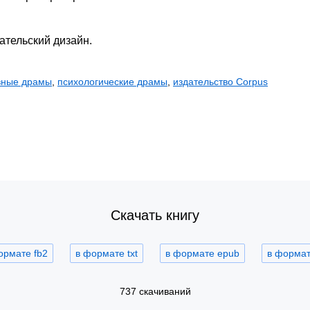
ательский дизайн.
вные драмы
,
психологические драмы
,
издательство Corpus
Скачать книгу
ормате fb2
в формате txt
в формате epub
в формате
737 скачиваний