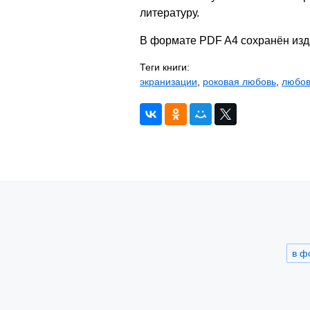
литературу.
В формате PDF A4 сохранён изд
Теги книги:
экранизации
,
роковая любовь
,
любо
в ф