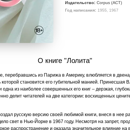
Издательство:
Corpus (АСТ)
Год написания:
1955, 1967
О книге "Лолита"
ье, перебравшись из Парижа в Америку, влюбляется в две
ь которой становится его губительной манией. Принесшая 
и одна из наиболее совершенных его книг – дерзкая, глубок
енно делит читателей на две категории: восхищенных цените
создал русскую версию своей любимой книги, внеся в нее 
ело свет в Нью-Йорке в 1967 году. Несмотря на запрет, про
кое распространение и оказала значительное влияние на