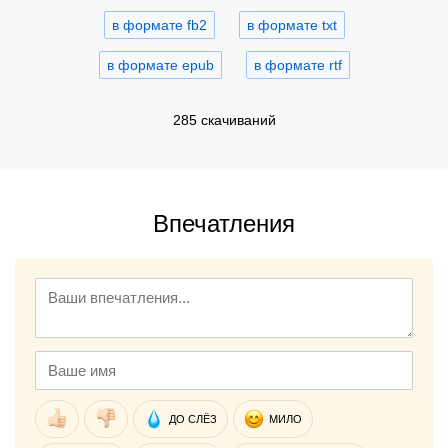
в формате fb2
в формате txt
в формате epub
в формате rtf
285 скачиваний
Впечатления
ДО СЛЁЗ
МИЛО