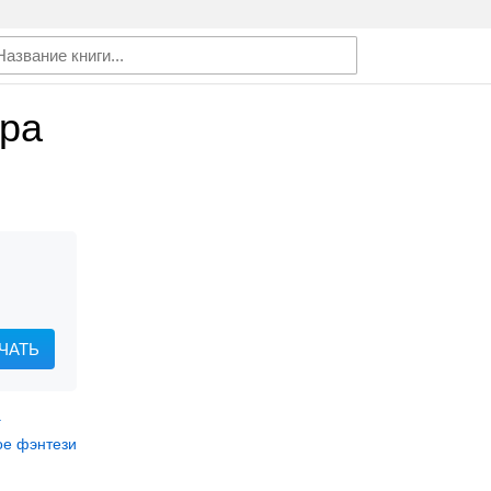
ра
ЧАТЬ
а
ое фэнтези