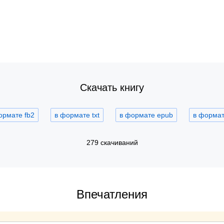
Скачать книгу
ормате fb2
в формате txt
в формате epub
в формате
279 скачиваний
Впечатления