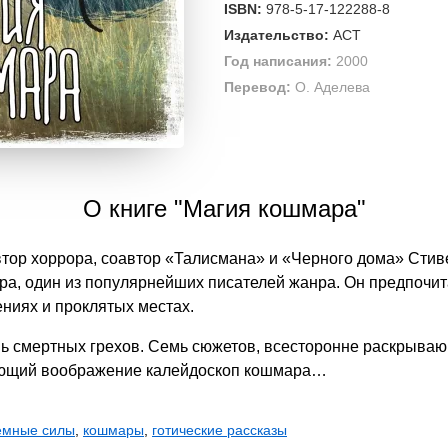
ISBN:
978-5-17-122288-8
Издательство:
АСТ
Год написания:
2000
Перевод:
О. Аделева
О книге "Магия кошмара"
втор хоррора, соавтор «Талисмана» и «Черного дома» Стив
а, один из популярнейших писателей жанра. Он предпочита
ниях и проклятых местах.
ь смертных грехов. Семь сюжетов, всесторонне раскрыва
ающий воображение калейдоскоп кошмара…
емные силы
,
кошмары
,
готические рассказы