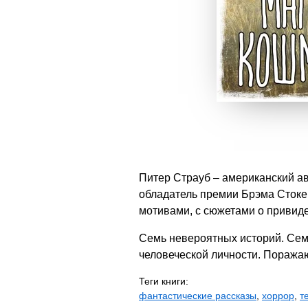
Питер Страуб – американский а
обладатель премии Брэма Стокер
мотивами, с сюжетами о привиде
Семь невероятных историй. Сем
человеческой личности. Пораж
Теги книги:
фантастические рассказы
,
хоррор
,
т