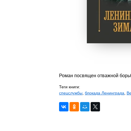
Роман посвящен отважной борьб
Теги книги:
спецслужбы
,
блокада Ленинграда
,
Ве