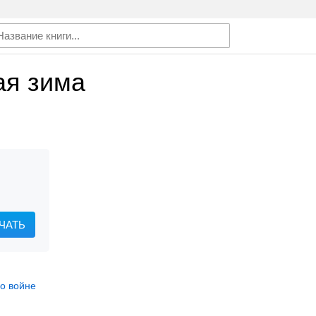
ая зима
ЧАТЬ
 о войне