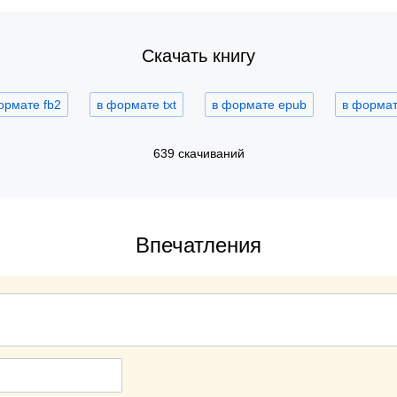
Скачать книгу
ормате fb2
в формате txt
в формате epub
в формате
639 скачиваний
Впечатления