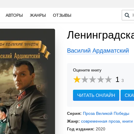
АВТОРЫ
ЖАНРЫ
ОТЗЫВЫ
Ленинградск
Василий Ардаматский
Оцените книгу
1
3
ЧИТАТЬ ОНЛАЙН
СКА
Серия:
Проза Великой Победы
Жанр:
современная проза
,
книги
Год издания:
2020