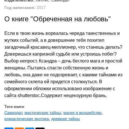
Издательство:
ЛитРес: Самиздат
Год написания:
2017
О книге "Обреченная на любовь"
Если в твою жизнь ворвалась череда таинственных и
жутких событий, а в довершение тебя похитил
загадочный красавец-миллионер, что станешь делать?
Доверишься капризной судьбе или устроишь побег?
Выбор непрост. Ксандра – дочь беглого мага и простой
женщины. Пытаясь спасти собственную жизнь и
любовь, она даже не подозревает, с какими тайнами из
семейного склепа ей придется столкнуться. В
оформлении обложки использовано изображение с
сайта shutterstoc.Содержит нецензурную брань.
Теги книги:
Самиздат
,
мистические тайны
,
магия и волшебство
,
романтическая эротика
,
древние тайны