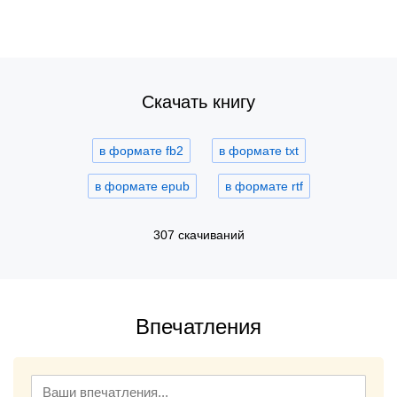
Скачать книгу
в формате fb2
в формате txt
в формате epub
в формате rtf
307 скачиваний
Впечатления