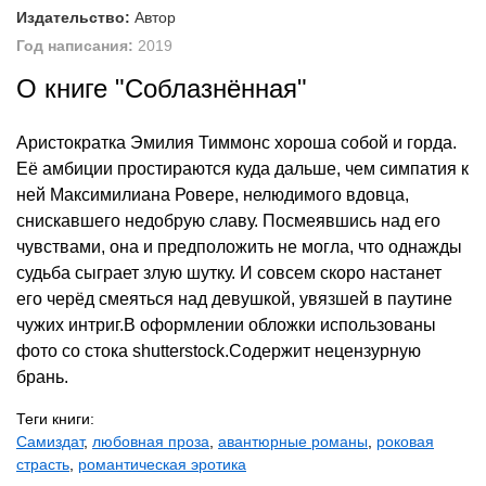
Издательство:
Автор
Год написания:
2019
О книге "Соблазнённая"
Аристократка Эмилия Тиммонс хороша собой и горда.
Её амбиции простираются куда дальше, чем симпатия к
ней Максимилиана Ровере, нелюдимого вдовца,
снискавшего недобрую славу. Посмеявшись над его
чувствами, она и предположить не могла, что однажды
судьба сыграет злую шутку. И совсем скоро настанет
его черёд смеяться над девушкой, увязшей в паутине
чужих интриг.В оформлении обложки использованы
фото со стока shutterstock.Содержит нецензурную
брань.
Теги книги:
Самиздат
,
любовная проза
,
авантюрные романы
,
роковая
страсть
,
романтическая эротика