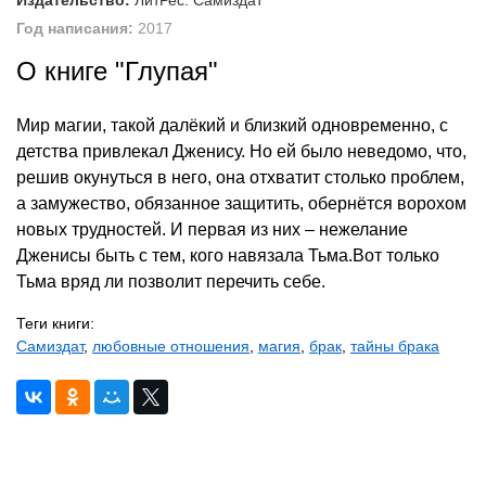
Издательство:
ЛитРес: Самиздат
Год написания:
2017
О книге "Глупая"
Мир магии, такой далёкий и близкий одновременно, с
детства привлекал Дженису. Но ей было неведомо, что,
решив окунуться в него, она отхватит столько проблем,
а замужество, обязанное защитить, обернётся ворохом
новых трудностей. И первая из них – нежелание
Дженисы быть с тем, кого навязала Тьма.Вот только
Тьма вряд ли позволит перечить себе.
Теги книги:
Самиздат
,
любовные отношения
,
магия
,
брак
,
тайны брака