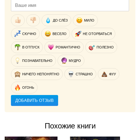
ДО СЛЁЗ
МИЛО
СКУЧНО
ВЕСЕЛО
НЕ ОТОРВАТЬСЯ
В ОТПУСК
РОМАНТИЧНО
ПОЛЕЗНО
ПОЗНАВАТЕЛЬНО
МУДРО
НИЧЕГО НЕПОНЯТНО
СТРАШНО
ФУУ
ОГОНЬ
ДОБАВИТЬ ОТЗЫВ
Похожие книги