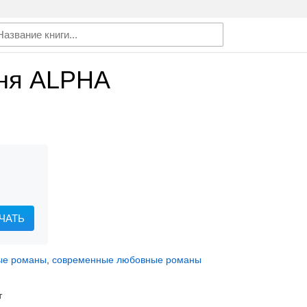
ня ALPHA
ЧАТЬ
ые романы
,
современные любовные романы
т