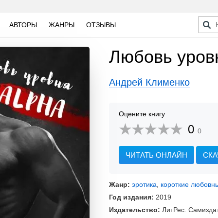
АВТОРЫ
ЖАНРЫ
ОТЗЫВЫ
Любовь уров
Андрей Клименко
Оцените книгу
0
0
ЧИТАТЬ ОНЛАЙН
СКА
Жанр:
эротика
,
короткие любовн
Год издания:
2019
Издательство:
ЛитРес: Самизда