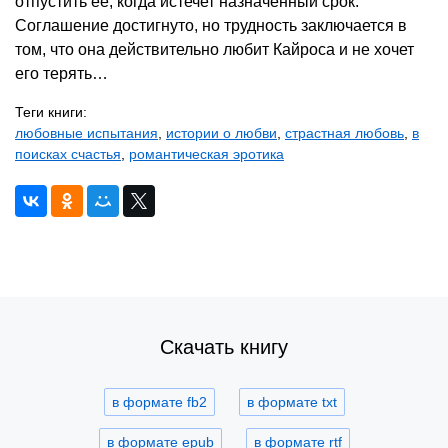
отпустить ее, когда истечет назначенный срок.
Соглашение достигнуто, но трудность заключается в
том, что она действительно любит Кайроса и не хочет
его терять…
Теги книги:
любовные испытания
,
истории о любви
,
страстная любовь
,
в
поисках счастья
,
романтическая эротика
Скачать книгу
в формате fb2
в формате txt
в формате epub
в формате rtf