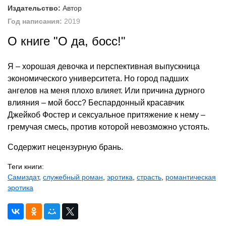
Издательство:
Автор
Год написания:
2019
О книге "О да, босс!"
Я – хорошая девочка и перспективная выпускница
экономического университета. Но город падших
ангелов на меня плохо влияет. Или причина дурного
влияния – мой босс? Беспардонный красавчик
Джейкоб Фостер и сексуальное притяжение к нему –
гремучая смесь, против которой невозможно устоять.
Содержит нецензурную брань.
Теги книги:
Самиздат
,
служебный роман
,
эротика
,
страсть
,
романтическая
эротика