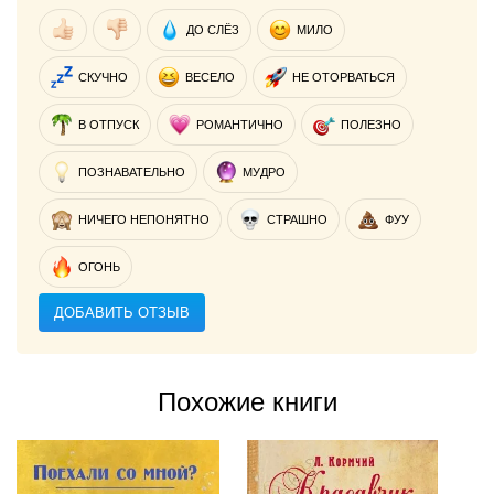
ДО СЛЁЗ
МИЛО
СКУЧНО
ВЕСЕЛО
НЕ ОТОРВАТЬСЯ
В ОТПУСК
РОМАНТИЧНО
ПОЛЕЗНО
ПОЗНАВАТЕЛЬНО
МУДРО
НИЧЕГО НЕПОНЯТНО
СТРАШНО
ФУУ
ОГОНЬ
ДОБАВИТЬ ОТЗЫВ
Похожие книги