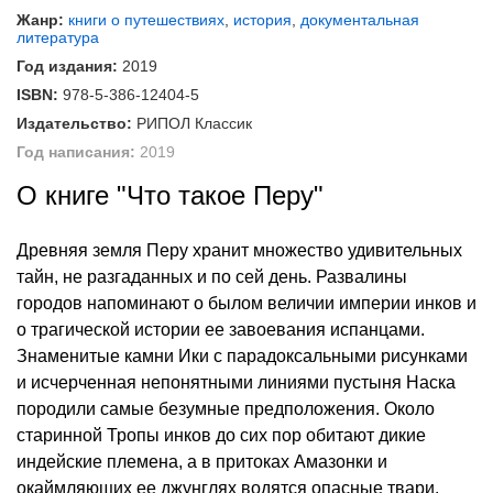
Жанр:
книги о путешествиях
,
история
,
документальная
литература
Год издания:
2019
ISBN:
978-5-386-12404-5
Издательство:
РИПОЛ Классик
Год написания:
2019
О книге "Что такое Перу"
Древняя земля Перу хранит множество удивительных
тайн, не разгаданных и по сей день. Развалины
городов напоминают о былом величии империи инков и
о трагической истории ее завоевания испанцами.
Знаменитые камни Ики с парадоксальными рисунками
и исчерченная непонятными линиями пустыня Наска
породили самые безумные предположения. Около
старинной Тропы инков до сих пор обитают дикие
индейские племена, а в притоках Амазонки и
окаймляющих ее джунглях водятся опасные твари.