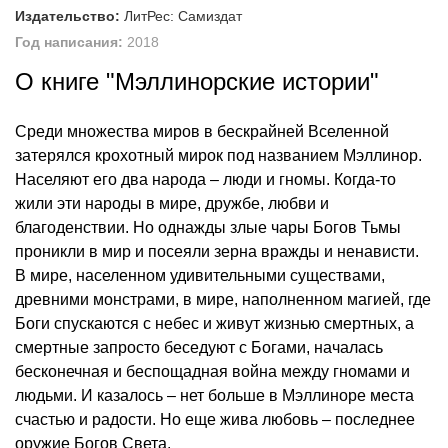
Издательство:
ЛитРес: Самиздат
Год написания:
2018
О книге "Мэллинорские истории"
Среди множества миров в бескрайней Вселенной
затерялся крохотный мирок под названием Мэллинор.
Населяют его два народа – люди и гномы. Когда-то
жили эти народы в мире, дружбе, любви и
благоденствии. Но однажды злые чары Богов Тьмы
проникли в мир и посеяли зерна вражды и ненависти.
В мире, населенном удивительными существами,
древними монстрами, в мире, наполненном магией, где
Боги спускаются с небес и живут жизнью смертных, а
смертные запросто беседуют с Богами, началась
бесконечная и беспощадная война между гномами и
людьми. И казалось – нет больше в Мэллиноре места
счастью и радости. Но еще жива любовь – последнее
оружие Богов Света.