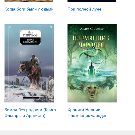
При полной луне
Когда боги были людьми
Земля без радости (Книга
Хроники Нарнии:
Эльтары и Аргниста)
Племянник чародея