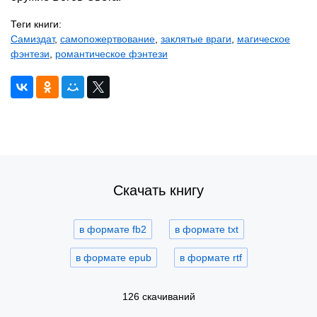
Теги книги:
Самиздат
,
самопожертвование
,
заклятые враги
,
магическое
фэнтези
,
романтическое фэнтези
Скачать книгу
в формате fb2
в формате txt
в формате epub
в формате rtf
126 скачиваний