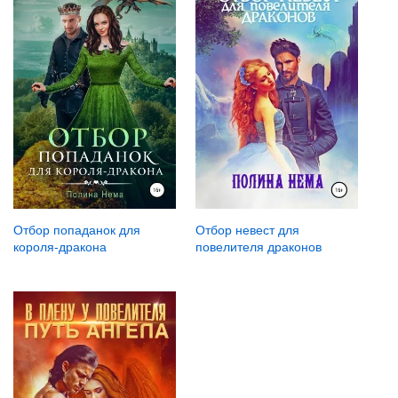
Отбор попаданок для
Отбор невест для
короля-дракона
повелителя драконов