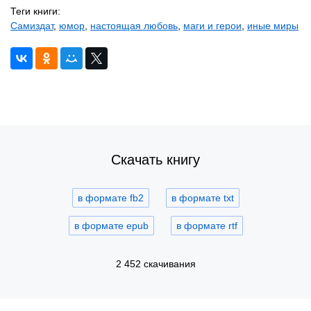
Теги книги:
Самиздат
,
юмор
,
настоящая любовь
,
маги и герои
,
иные миры
Скачать книгу
в формате fb2
в формате txt
в формате epub
в формате rtf
2 452 скачивания