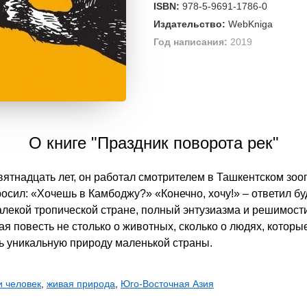
ISBN:
978-5-9691-1786-0
Издательство:
WebKniga
Год написания:
2019
О книге "Праздник поворота рек"
евятнадцать лет, он работал смотрителем в Ташкентском зо
осил: «Хочешь в Камбоджу?» «Конечно, хочу!» – ответил бу
алекой тропической стране, полный энтузиазма и решимос
ая повесть не столько о животных, сколько о людях, которы
 уникальную природу маленькой страны.
и человек
,
живая природа
,
Юго-Восточная Азия