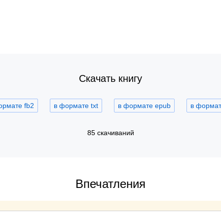
Скачать книгу
ормате fb2
в формате txt
в формате epub
в формате
85 скачиваний
Впечатления