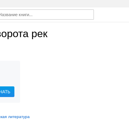
орота рек
ЧАТЬ
ская литература