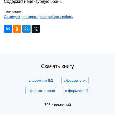
Содержит нецензурную брань.
Теги книги:
Самиздат
,
криминал
,
настоящая любовь
Скачать книгу
в формате fb2
в формате txt
в формате epub
в формате rtf
706 скачиваний