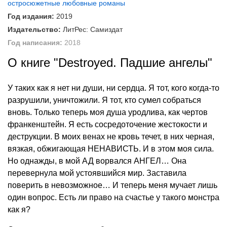
остросюжетные любовные романы
Год издания:
2019
Издательство:
ЛитРес: Самиздат
Год написания:
2018
О книге "Destroyed. Падшие ангелы"
У таких как я нет ни души, ни сердца. Я тот, кого когда-то
разрушили, уничтожили. Я тот, кто сумел собраться
вновь. Только теперь моя душа уродлива, как чертов
франкенштейн. Я есть сосредоточение жестокости и
деструкции. В моих венах не кровь течет, в них черная,
вязкая, обжигающая НЕНАВИСТЬ. И в этом моя сила.
Но однажды, в мой АД ворвался АНГЕЛ… Она
перевернула мой устоявшийся мир. Заставила
поверить в невозможное… И теперь меня мучает лишь
один вопрос. Есть ли право на счастье у такого монстра
как я?