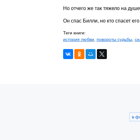
Но отчего же так тяжело на душ
Он спас Билли, но кто спасет его
Теги книги:
история любви
,
повороты судьбы
,
си
в ф