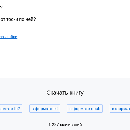
е?
 от тоски по ней?
ла любви
Скачать книгу
ормате fb2
в формате txt
в формате epub
в формате
1 227 скачиваний