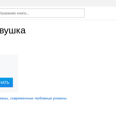
вушка
ЧАТЬ
маны
,
современные любовные романы