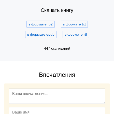
Скачать книгу
в формате fb2
в формате txt
в формате epub
в формате rtf
447 скачиваний
Впечатления