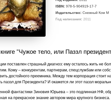
ISBN:
978-5-904919-17-7
Издательство:
Снежный Ком М
Год написания:
2011
книге "Чужое тело, или Паззл президен
ии поставлен страшный диагноз: ему осталось жить не бол
лгим. Кому – конкурентам, партнерам, спецслужбам или соб
вить достойного преемника. Между тем корпорация стоит н
ть паззл для Президента? И окажется ли этот паззл мораль
енной фантастики Зиновия Юрьева – это подлинная НФ, 
ная на прекрасное знание автором мира крупного бизнеса. 