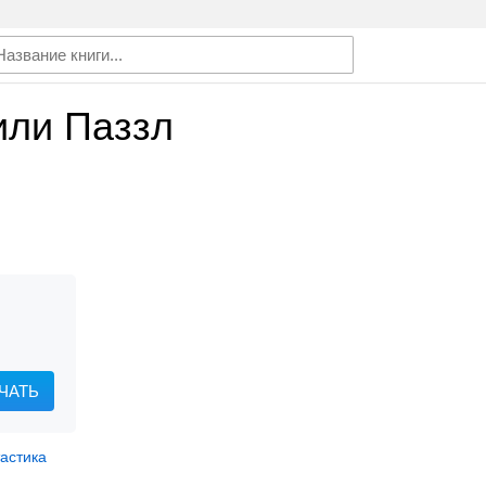
или Паззл
ЧАТЬ
астика