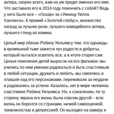
актера, скорее всего, вам на ум придет именно его имя.
Что заставило его в 2014 году покончить с собой? Ведь
у него было все – «Оскар» за «Умницу Уилла
Хантинга», 6 премий «Золотой глобус», множество
наград за лучшие роли, лучшего комедийного актера,
лучшего стенд-ап комика.
Целый мир обязан Робину Уильямсу тем, что однажды
в кромешной тьме зажегся луч радости и доброты,
который пытался осветить все, а в итоге сгорел сам.
Целые поколения детей выросли на его фильмах: мы
учились по ним умению радоваться и быть счастливым
в любой ситуации, дружить и любить, мы смеялись и
плакали над его персонажами, переживали за неудачи
и радовались за успехи. Казалось, нет в мире человека
счастливее Робина Уильямса. Но, к сожалению, по ту
сторону экрана его жизнь была совсем другой – всю
жизнь он боролся со страхами, низкой самооценкой,
тревожностью и депрессией. Он выходил на камеру и