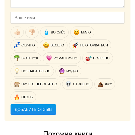
ДО СЛЁЗ
МИЛО
СКУЧНО
ВЕСЕЛО
НЕ ОТОРВАТЬСЯ
В ОТПУСК
РОМАНТИЧНО
ПОЛЕЗНО
ПОЗНАВАТЕЛЬНО
МУДРО
НИЧЕГО НЕПОНЯТНО
СТРАШНО
ФУУ
ОГОНЬ
ДОБАВИТЬ ОТЗЫВ
Похожие книги