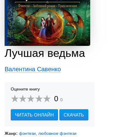
Лучшая ведьма
Валентина Савенко
Оцените книгу
0
0
ЧИТАТЬ ОНЛАЙН
СКАЧАТЬ
Жанр:
фэнтези
,
любовное фэнтези