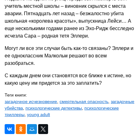
учитель местной школы – виновник скрылся с места
аварии. Пятнадцать лет назад – безжалостно убита
школьная «королева красоты», выпускница Лейси… А
еще несколькими годами ранее из Эхо-Ридж бесследно
исчезла Сара – родная тетя Эллери.
Могут ли все эти случаи быть как-то связаны? Эллери и
ее одноклассник Малкольм решают во всем
разобраться.
С каждым днем они становятся все ближе к истине, но
какую цену им придется за это заплатить?
Теги книги:
загадочное исчезновение
,
смертельная опасность
,
загадочные
убийства
,
психологические детективы
,
психологические
триллеры
,
young adult