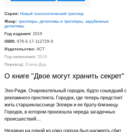
Серия:
Новый психологический триллер
Жанр:
триллеры
,
детективы и триллеры
,
зарубежные
детективы
Год издания:
2019
ISBN:
978-5-17-112729-9
Издательство:
АСТ
Год написания:
2019
Перевод:
Елена Дод
О книге "Двое могут хранить секрет"
Эхо-Ридж. Очаровательный городок, будто сошедший с
рекламного проспекта. Городок, где теперь предстоит
жить старшекласснице Эллери и ее брату-близнецу.
Городок, в котором произошла череда загадочных
происшествий…
Недавно на одной из улиц города был насмерть сбит