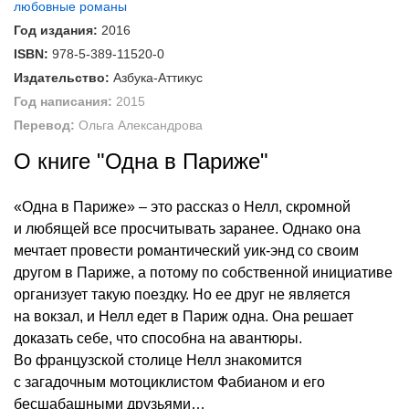
любовные романы
Год издания:
2016
ISBN:
978-5-389-11520-0
Издательство:
Азбука-Аттикус
Год написания:
2015
Перевод:
Ольга Александрова
О книге "Одна в Париже"
«Одна в Париже» – это рассказ о Нелл, скромной
и любящей все просчитывать заранее. Однако она
мечтает провести романтический уик-энд со своим
другом в Париже, а потому по собственной инициативе
организует такую поездку. Но ее друг не является
на вокзал, и Нелл едет в Париж одна. Она решает
доказать себе, что способна на авантюры.
Во французской столице Нелл знакомится
с загадочным мотоциклистом Фабианом и его
бесшабашными друзьями…