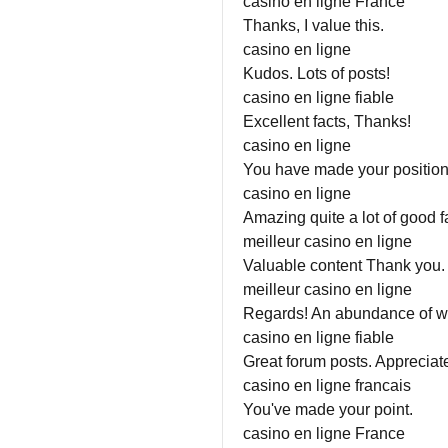
casino en ligne France
Thanks, I value this.
casino en ligne
Kudos. Lots of posts!
casino en ligne fiable
Excellent facts, Thanks!
casino en ligne
You have made your position 
casino en ligne
Amazing quite a lot of good f
meilleur casino en ligne
Valuable content Thank you.
meilleur casino en ligne
Regards! An abundance of wr
casino en ligne fiable
Great forum posts. Appreciate 
casino en ligne francais
You've made your point.
casino en ligne France