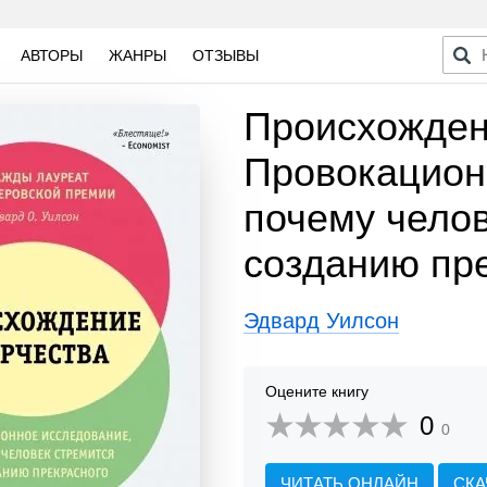
АВТОРЫ
ЖАНРЫ
ОТЗЫВЫ
Происхожден
Провокацион
почему челов
созданию пр
Эдвард Уилсон
Оцените книгу
0
0
ЧИТАТЬ ОНЛАЙН
СКА