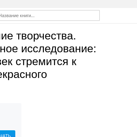
ие творчества.
ное исследование:
ек стремится к
екрасного
ЧАТЬ