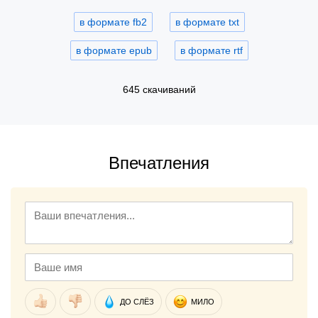
в формате fb2
в формате txt
в формате epub
в формате rtf
645 скачиваний
Впечатления
ДО СЛЁЗ
МИЛО